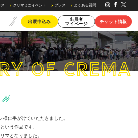
ース
クリマミニイベント
プレス
よくある質問
出展者
出展申込み
チケット情報
マイページ
RY
OF CREMA
ブースの種類・料金
ュン様に手がけていただきました。
』という作品です。
クリマとなりました。