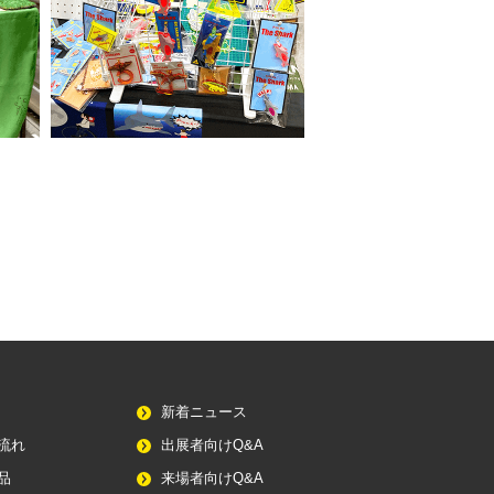
新着ニュース
流れ
出展者向けQ&A
品
来場者向けQ&A