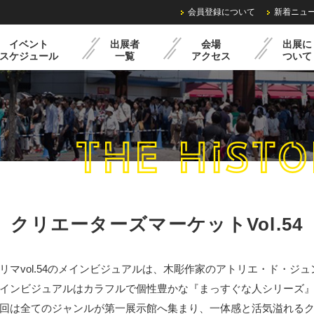
会員登録について
新着ニュ
イベント
出展者
会場
出展に
スケジュール
一覧
アクセス
ついて
THE HISTO
ル
過去の様子
クリマミニイベント
出展までの流れ
レンタル備品・料金
出展申込みフォーム
クリエーターズマーケット
Vol.54
リマvol.54のメインビジュアルは、木彫作家のアトリエ・ド・ジ
インビジュアルはカラフルで個性豊かな『まっすぐな人シリーズ
回は全てのジャンルが第一展示館へ集まり、一体感と活気溢れる