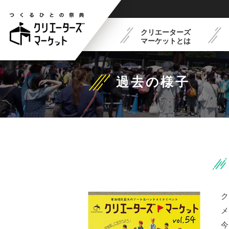
クリエーターズ
マーケットとは
過去の様子
クリエーターズマーケット
フードコート紹介
最新イベントスケジュー
出展概要
とは
ク
メ
今