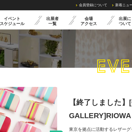
会員登録について
新着ニュ
イベント
出展者
会場
出展に
スケジュール
一覧
アクセス
ついて
EVE
ル
過去の様子
クリマミニイベント
出展までの流れ
レンタル備品・料金
出展申込みフォーム
【終了しました】[
GALLERY]RIOWA
東京を拠点に活動するレザーグッ