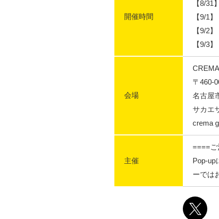
【8/31】
開催時間
【9/1】 
【9/2】 
【9/3】 
CREMA
〒460-0
会場
名古屋市
サカエ
crema g
====
主催
Pop-
ーでは