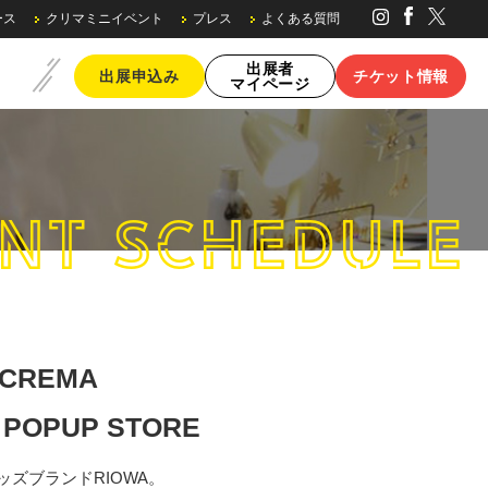
ース
クリマミニイベント
プレス
よくある質問
出展者
出展申込み
チケット情報
マイページ
NT SCHEDULE
ブースの種類・料金
CREMA
 POPUP STORE
ズブランドRIOWA。