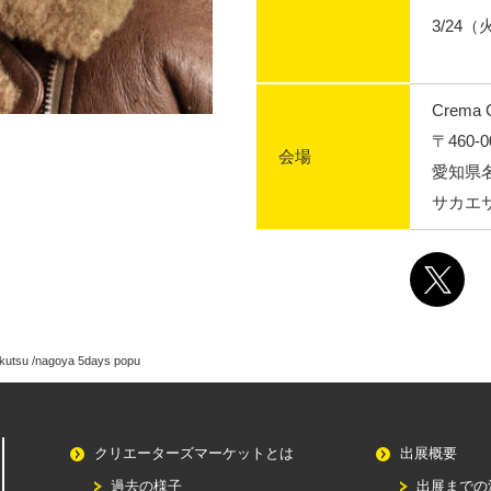
3/24（火
Crema G
〒460-0
会場
愛知県名
サカエ
kutsu /nagoya 5days popu
クリエーターズマーケットとは
出展概要
過去の様子
出展までの