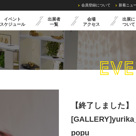
会員登録について
新着ニュ
イベント
出展者
会場
出展に
スケジュール
一覧
アクセス
ついて
EVE
ル
過去の様子
クリマミニイベント
出展までの流れ
レンタル備品・料金
出展申込みフォーム
【終了しました】
[GALLERY]yurika_
popu