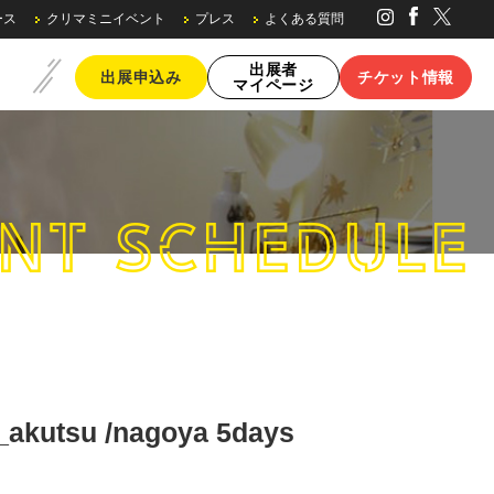
ース
クリマミニイベント
プレス
よくある質問
出展者
出展申込み
チケット情報
マイページ
NT SCHEDULE
ブースの種類・料金
akutsu /nagoya 5days