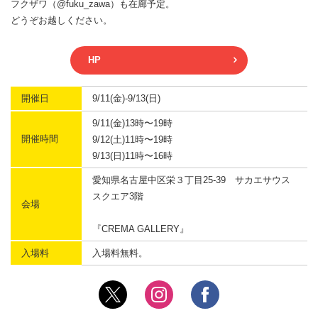
フクザワ（@fuku_zawa）も在廊予定。
どうぞお越しください。
HP
開催日
9/11(金)-9/13(日)
9/11(金)13時〜19時
開催時間
9/12(土)11時〜19時
9/13(日)11時〜16時
愛知県名古屋中区栄３丁目25-39 サカエサウス
スクエア3階
会場
『CREMA GALLERY』
入場料
入場料無料。