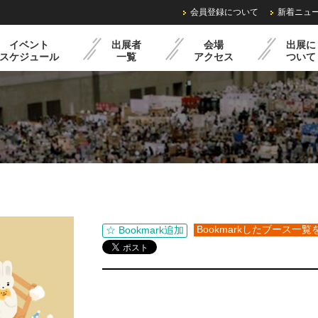
会員登録について
新着ニュ
イベント
出展者
会場
出展に
スケジュール
一覧
アクセス
ついて
ル
過去の様子
クリマミニイベント
出展までの流れ
レンタル備品・料金
出展申込みフォーム
Bookmarkしたブース一覧
☆ Bookmark追加