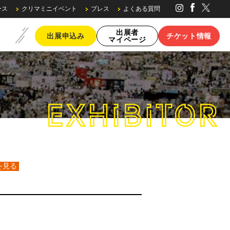
ース
クリマミニイベント
プレス
よくある質問
出展者
出展申込み
チケット情報
マイページ
EXHIBITOR
ブースの種類・料金
を見る