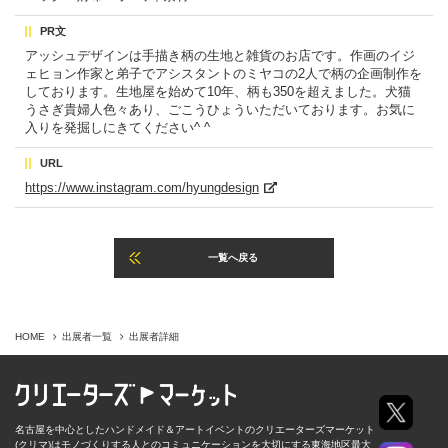
PR文
アッシュデザインは手描き柄の生地と雑貨のお店です。作画のイジ
ェヒョン作家と弟子でアシスタントのミヤコの2人で柄の企画制作を
しております。生地屋を始めて10年、柄も350を超えました。犬猫
うさぎ貴婦人色々あり、ごこうひょういただいております。お気に
入りを発掘しにきてください^ ^
URL
https://www.instagram.com/hyungdesign
一覧へ戻る
HOME
出展者一覧
出展者詳細
名古屋を中心としたハンドメイド＆アートイベントのクリエーターズマーケット
(クリマ)はモノづくりする人とのコミュニケーションを大切にする東海地区最大