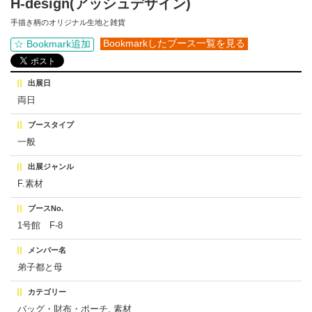
H-design(アッシュデザイン)
手描き柄のオリジナル生地と雑貨
Bookmarkしたブース一覧を見る
☆ Bookmark追加
出展日
両日
ブースタイプ
一般
出展ジャンル
F.素材
ブースNo.
1号館 F-8
メンバー名
弟子都と母
カテゴリー
バッグ・財布・ポーチ, 素材