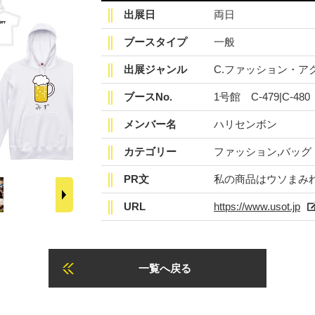
出展日
両日
ブースタイプ
一般
出展ジャンル
C.ファッション・ア
ブースNo.
1号館 C-479|C-480
メンバー名
ハリセンボン
カテゴリー
ファッション,バッグ
PR文
私の商品はウソまみ
URL
https://www.usot.jp
一覧へ戻る