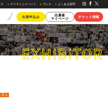
ース
クリマミニイベント
プレス
よくある質問
出展者
出展申込み
チケット情報
マイページ
EXHIBITOR
ブースの種類・料金
を見る