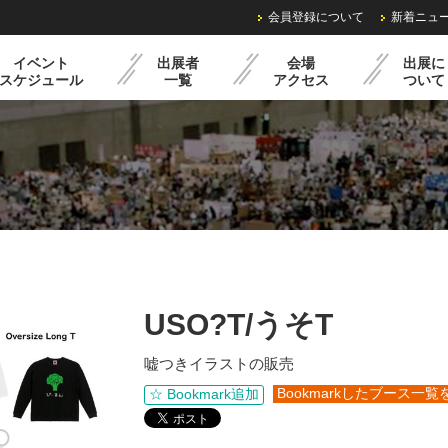
会員登録について
新着ニュ
イベント
出展者
会場
出展に
スケジュール
一覧
アクセス
ついて
ル
過去の様子
クリマミニイベント
出展までの流れ
レンタル備品・料金
出展申込みフォーム
USO?T/うそT
嘘つきイラストの販売
Bookmarkしたブース一覧
☆ Bookmark追加