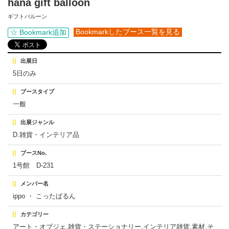
hana gift balloon
ギフトバルーン
Bookmarkしたブース一覧を見る
☆ Bookmark追加
出展日
5日のみ
ブースタイプ
一般
出展ジャンル
D.雑貨・インテリア品
ブースNo.
1号館 D-231
メンバー名
ippo ・ こったばるん
カテゴリー
アート・オブジェ,雑貨・ステーショナリー,インテリア雑貨,素材,そ