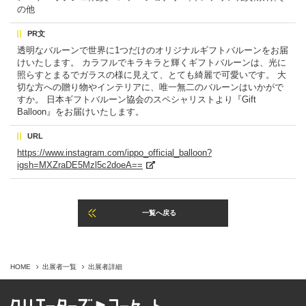
の他
PR文
透明なバルーンで世界に1つだけのオリジナルギフトバルーンをお届
けいたします。 カラフルでキラキラと輝くギフトバルーンは、光に
照らすとまるでガラスの様に見えて、とても綺麗で可愛いです。 大
切な方への贈り物やインテリアに、唯一無二のバルーンはいかがで
すか。 日本ギフトバルーン協会のスペシャリストより『Gift
Balloon』をお届けいたします。
URL
https://www.instagram.com/ippo_official_balloon?
igsh=MXZraDE5Mzl5c2doeA==
一覧へ戻る
HOME
出展者一覧
出展者詳細