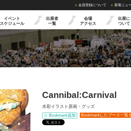
会員登録について
新着ニュ
イベント
出展者
会場
出展に
スケジュール
一覧
アクセス
ついて
ル
過去の様子
クリマミニイベント
出展までの流れ
レンタル備品・料金
出展申込みフォーム
Cannibal:Carnival
水彩イラスト原画・グッズ
Bookmarkしたブース一覧
☆ Bookmark追加