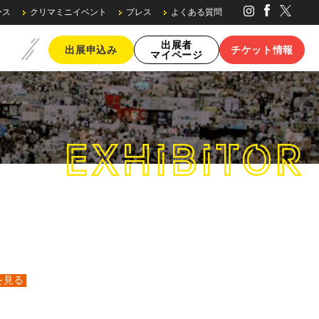
ース
クリマミニイベント
プレス
よくある質問
出展者
出展申込み
チケット情報
マイページ
EXHIBITOR
ブースの種類・料金
を見る