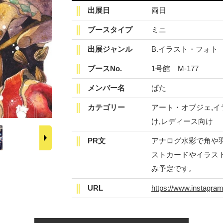
出展日
両日
ブースタイプ
ミニ
出展ジャンル
B.イラスト・フォト
ブースNo.
1号館 M-177
メンバー名
ぱた
カテゴリー
アート・オブジェ,イ
け,レディース向け
PR文
アナログ水彩で角や
ストカードやイラス
み予定です。
URL
https://www.instagram