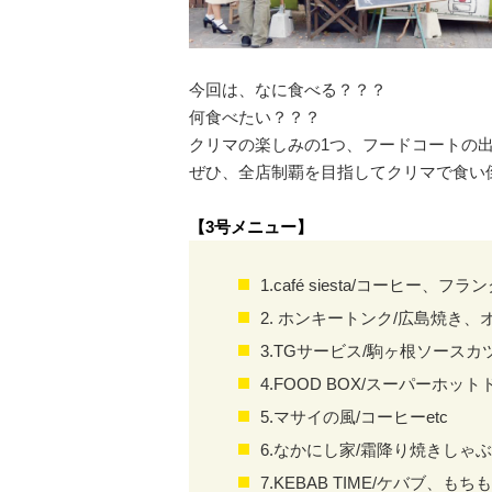
今回は、なに食べる？？？
何食べたい？？？
クリマの楽しみの
1
つ、フードコートの
ぜひ、全店制覇を目指してクリマで食い
【
3
号メニュー】
1.
café siesta/
コーヒー、フラン
2. ホンキートンク/広島焼き、
3.TGサービス/駒ヶ根ソースカ
4.FOOD BOX/スーパーホ
5.マサイの風
/
コーヒー
etc
6.なかにし家
/
霜降り焼きしゃぶ
7.KEBAB TIME/ケバブ、も