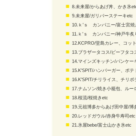
8.未来屋
/
からあげ丼、かき氷
et
9.未来屋
/
ガリバーステーキ
etc
10.ｋ’ｓ カンパニー
/
富士宮焼き
11.ｋ’ｓ カンパニー
/
神戸牛炙
12.KCPRO/堂島カレー、コッ
13.ブラザータコス/ビーフタコ
14.マインズキッチン/パンケー
15.
K’SPIT/
ハンバーガー、ポテト
16.
K’SPIT/
チリライス、チリポテ
17.ナムソン/焼き小籠包、ルーロ
18.桜流/桜焼きetc
19.元祖博多からあげ田中屋
/
博
20.レッドガウル
/
赤身牛寿司
etc
21.氷屋bebe/富士山かき氷etc