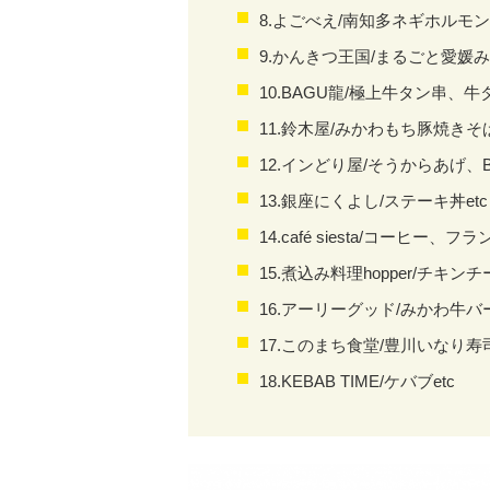
8.よごべえ/南知多ネギホルモン
9.かんきつ王国/まるごと愛媛み
10.BAGU龍/極上牛タン串、牛
11.鈴木屋/みかわもち豚焼きそば
12.インどり屋/そうからあげ、B
13.銀座にくよし/ステーキ丼etc
14.
café siesta/
コーヒー、フラ
15.煮込み料理hopper/チキ
16.アーリーグッド/みかわ牛バ
17.このまち食堂/豊川いなり寿
18.KEBAB TIME/ケバブ
etc