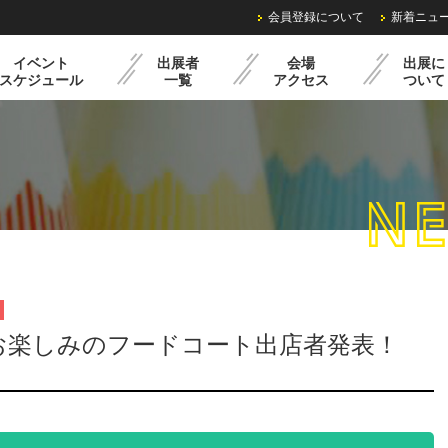
会員登録について
新着ニュ
イベント
出展者
会場
出展に
スケジュール
一覧
アクセス
ついて
NE
ル
過去の様子
クリマミニイベント
出展までの流れ
レンタル備品・料金
出展申込みフォーム
お楽しみのフードコート出店者発表！