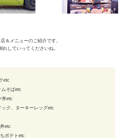
出店＆メニューのご紹介です。
倒れしていってくださいね。
ク
etc
オムそば
etc
ツ丼
etc
ットドック、ターキーレッグ
etc
丼
etc
ちもちポテト
etc