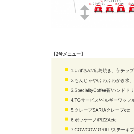
【
2
号メニュー】
1.いずみや/広島焼き、芋チップe
2.もんじゃや/ふわふわかき氷、
3.SpecialityCoffee蒼
/
ハンドド
4.TGサービス/ベルギーワッフル
5.クレープSARU/クレープetc
6.ボッケーノ/PIZZAetc
7.COWCOW GRILL/ステー