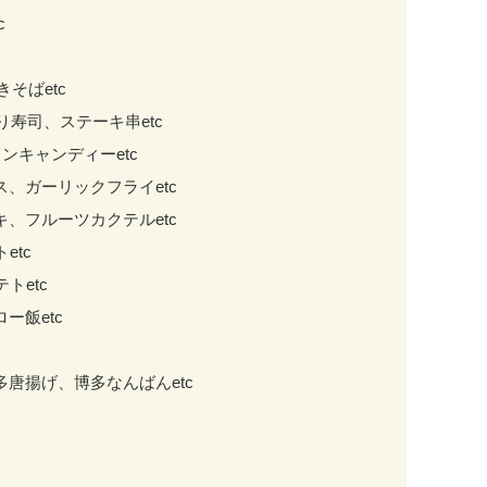
c
そばetc
り寿司、ステーキ串etc
トンキャンディーetc
ス、ガーリックフライetc
キ、フルーツカクテルetc
etc
トetc
ー飯etc
多唐揚げ、博多なんばんetc