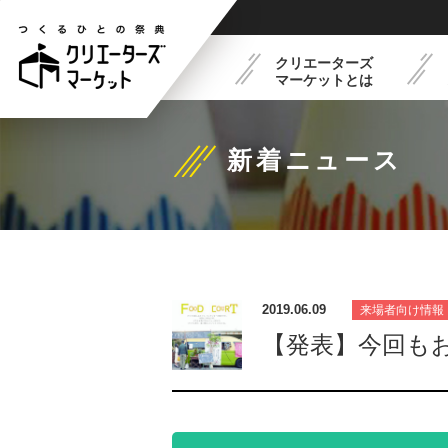
クリエーターズ
マーケットとは
新着ニュース
クリエーターズマーケット
フードコート紹介
最新イベントスケジュー
出展概要
とは
2019.06.09
来場者向け情報
【発表】今回も