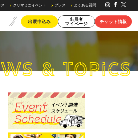
ース
クリマミニイベント
プレス
よくある質問
出展者
出展申込み
チケット情報
マイページ
WS & TOPICS
ブースの種類・料金