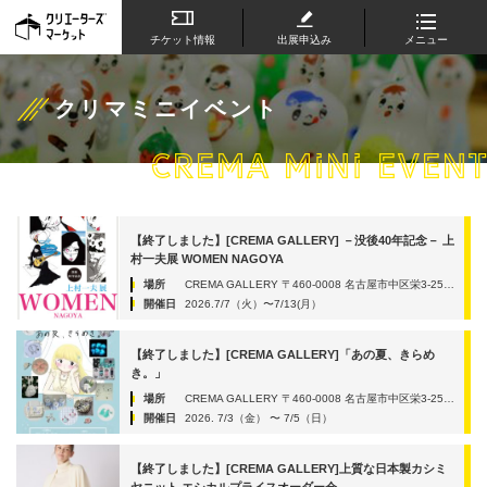
チケット情報
出展申込み
メニュー
クリマミニイベント
CREMA MINI EVENT
【終了しました】[CREMA GALLERY] －没後40年記念－ 上
村一夫展 WOMEN NAGOYA
場所
CREMA GALLERY 〒460-0008 名古屋市中区栄3-25-39 サカエサウススクエア3D
開催日
2026.7/7（火）〜7/13(月）
【終了しました】[CREMA GALLERY]「あの夏、きらめ
き。」
場所
CREMA GALLERY 〒460-0008 名古屋市中区栄3-25-39 サカエサウススクエア3D
開催日
2026. 7/3（金） 〜 7/5（日）
【終了しました】[CREMA GALLERY]上質な日本製カシミ