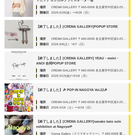
ヤニット エシカルプライスオーダー会
場所
CREMA GALLERY 〒460-0008 名古屋市中区栄3-25-39 サカエサウススクエア3D
開催日
2026.6/26(金）〜6/28（日）
【終了しました】[CREMA GALLERY]POPUP STORE
場所
CREMA GALLERY 〒460-0008 名古屋市中区栄3-25-39 サカエサウススクエア3D
開催日
2026.6/6(土）~6/7（日）
【終了しました】[CREMA GALLERY] YEAU・steini・
ANOI 合同POPUP STORE
場所
CREMA GALLERY 〒460-0008 名古屋市中区栄3-25-39 サカエサウススクエア3D
開催日
2026.5/15(金)〜5/18（月）
【終了しました】🎉 POP-IN NAGOYA Vol.22🎉
場所
CREMA GALLERY 〒460-0008 名古屋市中区栄3-25-39 サカエサウススクエア3D
開催日
2026.4/18（土）〜4/19（日）
【終了しました】[CREMA GALLERY]sanako kato solo
exhibition at Nagoya🌱
場所
Crema Gallery（クリマギャラリー） 〒460-0008 愛知県名古屋市中区栄3-25-39 3階