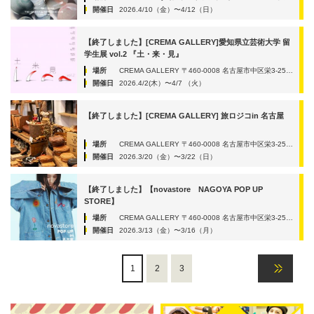
開催日
2026.4/10（金）〜4/12（日）
【終了しました】[CREMA GALLERY]愛知県立芸術大学 留
学生展 vol.2 『土・来・見』
場所
CREMA GALLERY 〒460-0008 名古屋市中区栄3-25-39 サカエサウススクエア3D
開催日
2026.4/2(木）〜4/7 （火）
【終了しました】[CREMA GALLERY] 旅ロジコin 名古屋
場所
CREMA GALLERY 〒460-0008 名古屋市中区栄3-25-39 サカエサウススクエア3D
開催日
2026.3/20（金）〜3/22（日）
【終了しました】【novastore NAGOYA POP UP
STORE】
場所
CREMA GALLERY 〒460-0008 名古屋市中区栄3-25-39 サカエサウススクエア3D
開催日
2026.3/13（金）〜3/16（月）
1
2
3