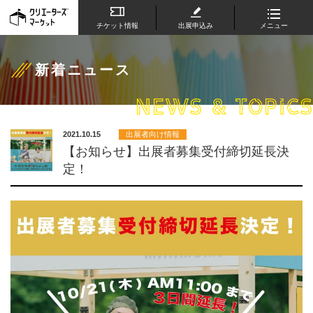
チケット情報
出展申込み
メニュー
新着ニュース
NEWS & TOPICS
2021.10.15
出展者向け情報
【お知らせ】出展者募集受付締切延長決
定！